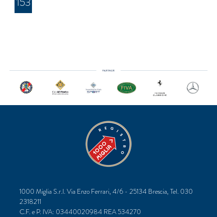
153
1000 Miglia S.r.l. Via Enzo Ferrari, 4/6 - 25134 Brescia, Tel. 030
2318211
C.F. e P. IVA: 03440020984 REA 534270