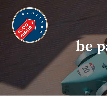
>
be p