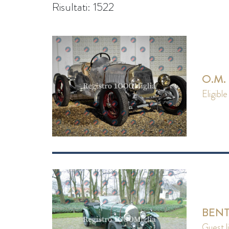
Risultati: 1522
O.M. 
eligible
BENTL
guest l