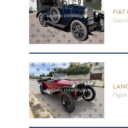
FIAT 
guest l
LANC
eligible