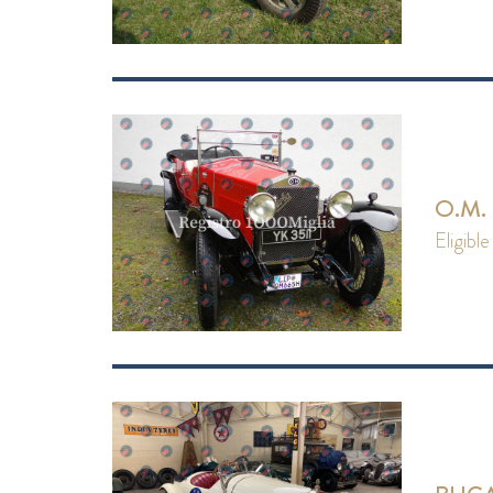
O.M.
eligible