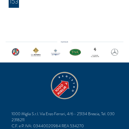
153
1000 Miglia S.r.l. Via Enzo Ferrari, 4/6 - 25134 Brescia, Tel. 030
2318211
C.F. e P. IVA: 03440020984 REA 534270