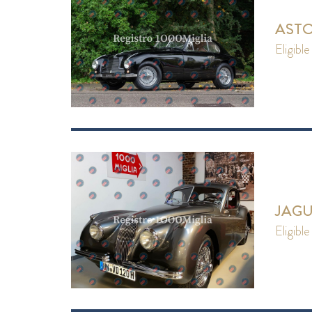
ASTO
eligible
JAGU
eligible