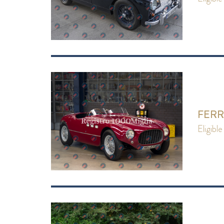
FERR
eligible