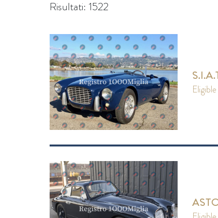
Risultati: 1522
S.I.A
eligible
ASTO
eligible