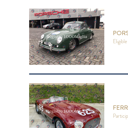
PORS
eligible
FERR
partici