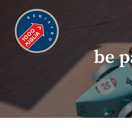
>
be p