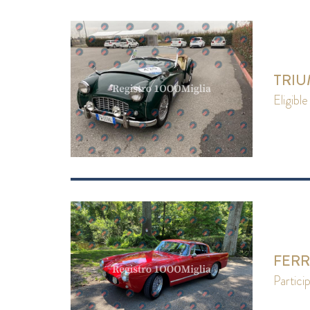
TRIU
eligible
FERR
partici