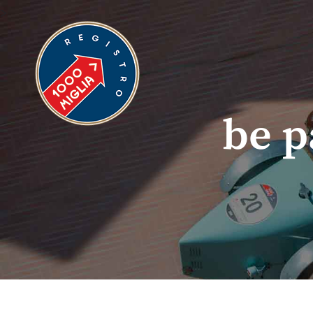
>
be p