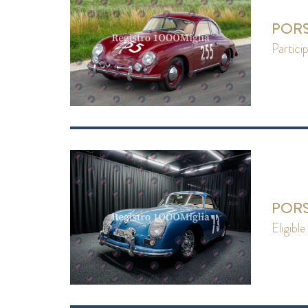
PORS
partici
PORS
eligible