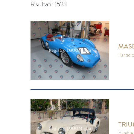
Risultati: 1523
MASER
partici
TRIU
eligible