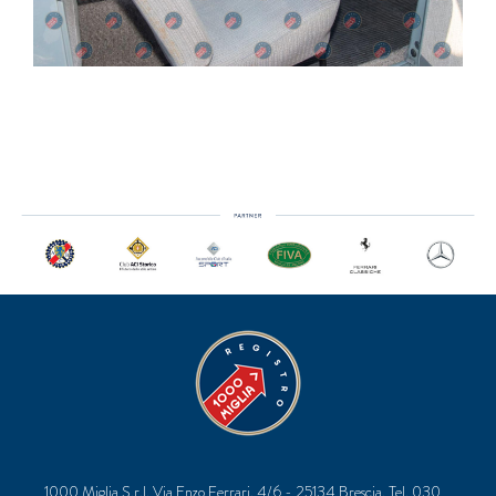
1000 Miglia S.r.l. Via Enzo Ferrari, 4/6 - 25134 Brescia, Tel. 030