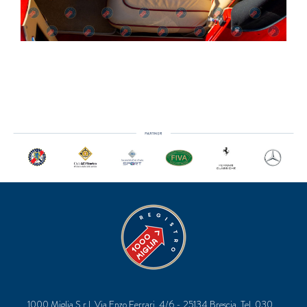
1000 Miglia S.r.l. Via Enzo Ferrari, 4/6 - 25134 Brescia, Tel. 030