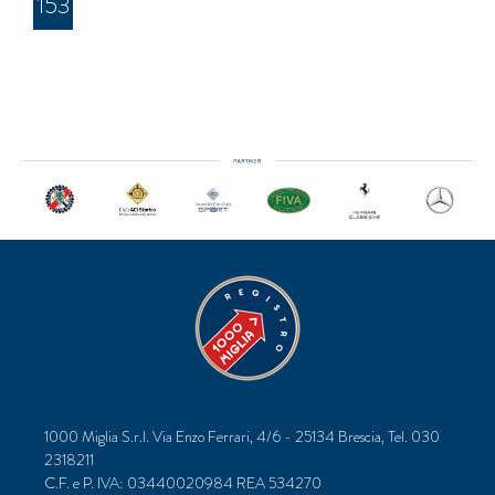
153
1000 Miglia S.r.l. Via Enzo Ferrari, 4/6 - 25134 Brescia, Tel. 030
2318211
C.F. e P. IVA: 03440020984 REA 534270