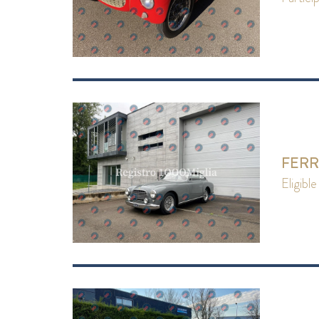
FERR
eligible