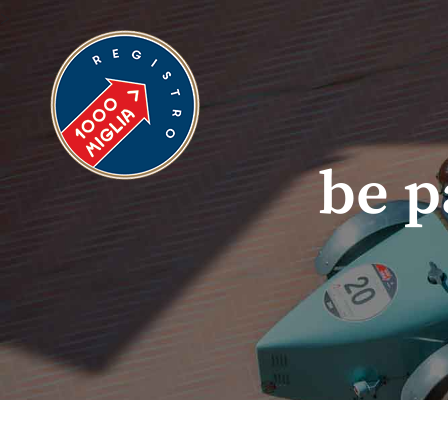
>
be p