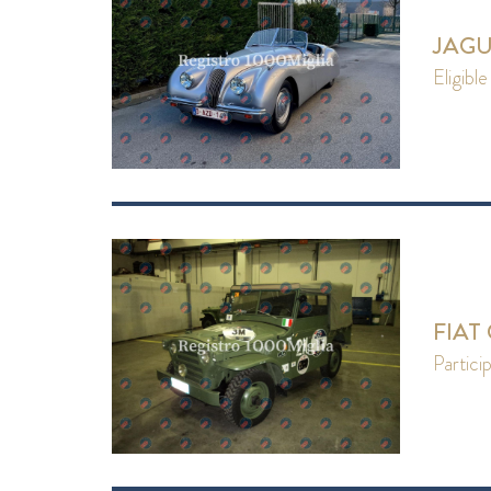
JAGU
eligible
FIAT
partici