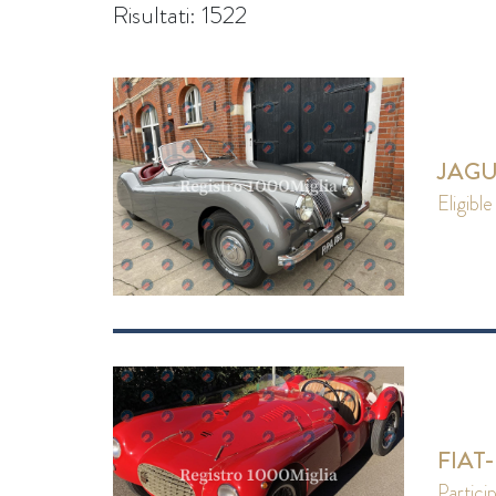
Risultati: 1522
JAGU
eligible
FIAT
partici