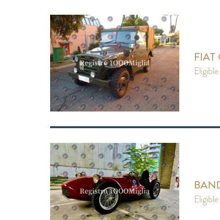
FIAT
eligible
BANDI
eligible